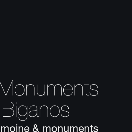
& Monuments
à Biganos
trimoine & monuments