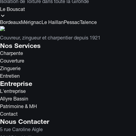
Isolation de Toiture
dans toute la
Gironde
Le Bouscat
Bordeaux
Mérignac
Le Haillan
Pessac
Talence
Couvreur, zingueur et charpentier depuis 1921
Nos Services
Charpente
Couverture
Zinguerie
Entretien
Entreprise
L'entreprise
Allyre Bassin
Patrimoine & MH
Contact
Nous Contacter
5 rue Caroline Aigle